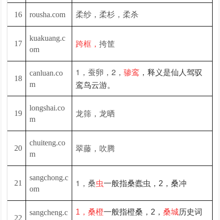
柔纱，柔杉，柔杀
16
rousha.com
kuakuang.c
挎筐
17
跨框，
om
1，蚕卵，2，
骖鸾
，释义是仙人驾驭
canluan.co
18
m
鸾鸟云游。
longshai.co
龙筛，龙晒
19
m
chuiteng.co
翠藤，吹腾
20
m
sangchong.c
1，桑
21
虫
一般指桑蠹虫，2，桑冲
om
1，桑橙
一般指橙桑，2，
桑城
历史词
sangcheng.c
22