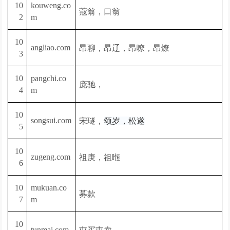
10
kouweng.co
蔻翁，口翁
2
m
10
昂聊，昂辽，昂
angliao.com
嘹，昂
燎
3
10
pangchi.co
庞驰，
4
m
10
宋璲，
songsui.com
颂岁，
松遂
5
10
祖庚，祖暅
zugeng.com
6
10
mukuan.co
募款
7
m
10
屯买屯卖
tunmai.com