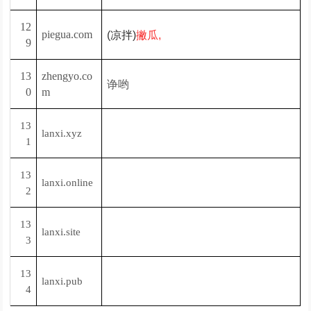
12
piegua.com
(凉拌)
撇瓜,
9
13
zhengyo.co
诤哟
0
m
13
lanxi.xyz
1
13
lanxi.online
2
13
lanxi.site
3
13
lanxi.pub
4