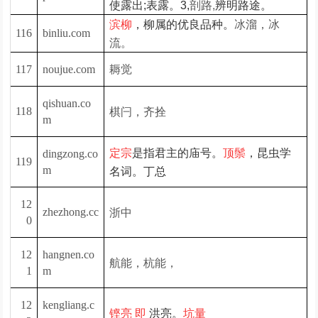
剖路,
使露出;表露。3,
辨明路途。
冰溜，冰
滨柳
，柳属的优良品种。
116
binliu.com
流。
耨觉
117
noujue.com
qishuan.co
棋闩，齐拴
118
m
定宗
是指君主的庙号。
顶鬃
，昆虫学
dingzong.co
119
m
名词。丁总
12
浙中
zhezhong.cc
0
12
hangnen.co
航能，杭能，
1
m
12
kengliang.c
铿亮 即
洪亮。
坑量