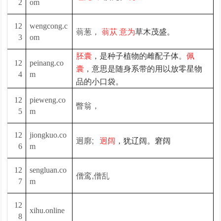
2
om
12
wengcong.c
蓊葱，
蓊苁 意为
草木茂盛。
3
om
。
胚囊
，是种子植物的雌配子体
佩
12
peinang.co
囊
，意思是随身系带的用以放零星物
4
m
品的小口袋。
12
pieweng.co
瞥翁，
5
m
12
jiongkuo.co
迥廓;
迥阔
，犹辽阔。窘阔
6
m
12
sengluan.co
僧鸾,僧乱
7
m
12
xihu.online
8