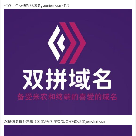
推荐一个双拼精品域名guanian.com挂念
双拼域名推荐来啦！岩柴/艳彩/崖柴/盐柴/燕钗/烟柴yanchai.com