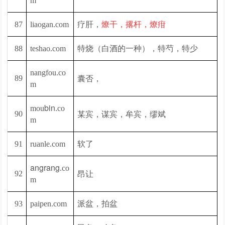
m
疗肝，
87
liaogan.com
燎干，撂杆，燎疳
特烧（白酒的一种），特芍，特少
88
teshao.com
nangfou.co
囊否，
8
9
m
bin
mou
.co
某宾，谋宾，牟宾，缪斌
90
m
软了
91
ruanle.com
angrang
.co
昂让
92
m
派盆，拍盆
93
paipen.com