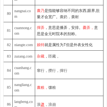
囊乃
是指能够容纳不同的东西,眼界,肚
nangnai.co
80
囊奶，囊耐
m
量才会宽广。
撺弄
，意思是播弄，安排。
爨弄，
意
cuannong.c
81
om
思是金元时院本的别称。
82
niangte.com
娘特
就是属性为T但是外表女性化
匝藏，
83
zazang.com
杂藏
，
cuanhang.c
窜行，攒行，撺行
84
om
nangliang.c
馕粮
85
囊粮，
om
langbeng.co
浪
，浪崩
86
迸