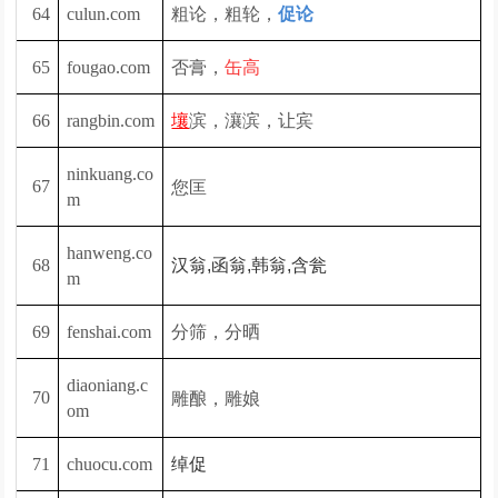
粗论，粗轮，
64
culun.com
促论
否膏，
65
fougao.com
缶高
滨，瀼滨，让宾
66
rangbin.com
壤
ninkuang.co
您匡
67
m
hanweng.co
68
汉翁,函翁,韩翁,含瓮
m
分筛，分晒
69
fenshai.com
diaoniang.c
雕酿，雕娘
70
om
71
chuocu.com
绰促