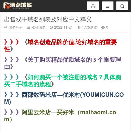
出售双拼域名列表及对应中文释义
域名号子
双拼域名
2022-11-21
1775浏览
0
《
》》》
域名创造品牌价值,论好域名的重要
》
性
《
》》》
关于购买精品优质域名的 5 个重要理
》
由
》》》
《
如何购买一个被注册的域名？具体购
买二手域名的流程
》
》》》
西部数码米店—优米村(YOUMICUN.CO
M)
》》》
阿里云米店—买好米（maihaomi.co
m）