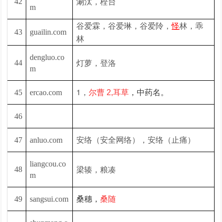
涮汰，栓台
42
m
谷爱霖，谷爱琳，谷爱阾，
林，
怪
乖
43
guailin.com
林
dengluo.co
灯萝，登洛
44
m
1，
45
ercao.com
尔曹 2,
耳草
，中药名。
46
安络（安全网络），安络（止痛）
47
anluo.com
liangcou.co
梁辏，粮凑
48
m
49
sangsui.com
桑穗，
桑随