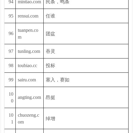
民条，鸣条
94
mintiao.com
任谁
95
rensui.com
tuanpen.co
团盆
96
m
吞灵
97
tunling.com
投标
98
toubiao.cc
塞入，赛如
99
sairu.com
10
昂挺
angting.com
0
10
chuozeng.c
绰增
1
om