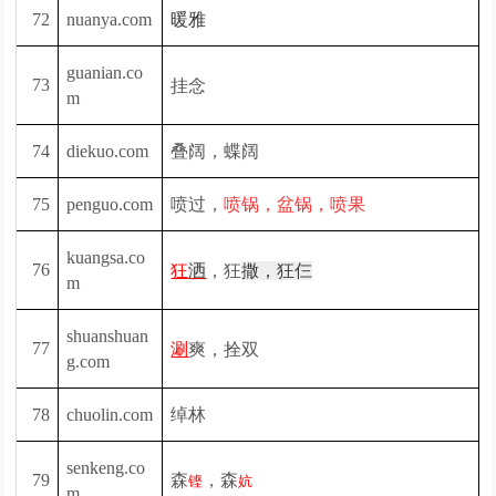
72
nuanya.com
暖雅
guanian.co
挂念
73
m
叠阔，蝶阔
74
diekuo.com
喷过，
75
penguo.com
喷锅，盆锅，喷果
kuangsa.co
，狂
76
狂
洒
撒，狂仨
m
shuanshuan
爽，拴双
77
涮
g.com
绰林
78
chuolin.com
senkeng.co
79
森
，森
铿
妔
m