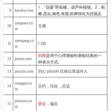
1，
"括蒌"即栝楼。葫芦科植物。2，
蛞
9
kuolou.com
蝼,昆虫,褐色,有翅,前脚强化为挖掘足
cangnao.co
仓脑
10
m
mengang.co
门岗
11
m
剖图
是用于心理测验时测验结果的一
12
poutu.com
种表示方式。
剖心 pōuxīn 比喻以真诚待人
13
pouxin.com
zonggai.co
总钙，综改，总该
14
m
pianzou.co
，偏走
15
骈走
m