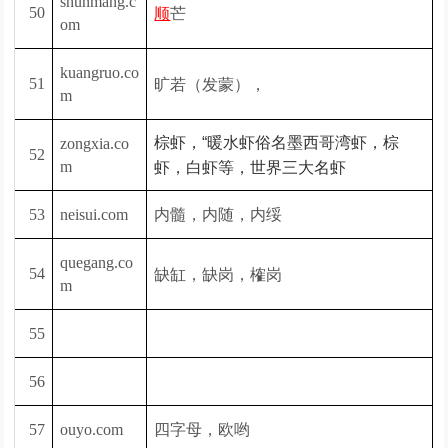
shunmang.c
芒
50
顺
om
kuangruo.co
旷若（发蒙），
51
m
棕虾，“暖水虾俗名墨西哥湾虾，棕
zongxia.co
52
m
虾，白虾等，世界三大名虾
内髓，内随，内绥
53
neisui.com
quegang.co
缺缸，缺岗，榷岗
54
m
55
56
四字母，欧哟
57
ouyo.com