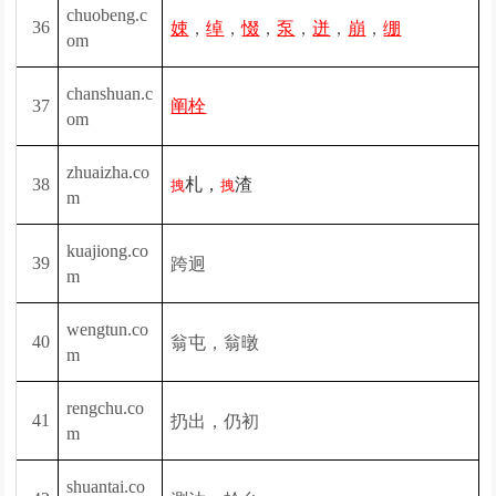
chuobeng.c
，
，
，
，
，
，
36
娕
绰
惙
泵
迸
崩
绷
om
chanshuan.c
37
阐
栓
om
zhuaizha.co
38
札，
渣
拽
拽
m
kuajiong.co
跨迥
39
m
wengtun.co
翁屯，翁暾
40
m
rengchu.co
扔出，仍初
41
m
shuantai.co