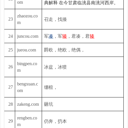
om
典解释 在今甘肃临洮县南洮河西岸。
zhaozou.co
召走，找揍
23
m
军
，军
，君凑，君
24
juncou.com
凑
辏
辏
爵欧，绝欧，绝偶，
25
jueou.com
bingpen.co
冰盆，冰喷
26
m
bengxuan.c
绷楦，
27
om
砸坑
28
zakeng.com
rengben.co
仍奔，扔本
29
m