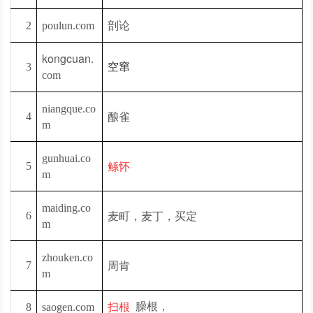
剖论
2
poulun.com
kongcuan
.
3
空窜
com
niangque.co
酿雀
4
m
gunhuai.co
鲧怀
5
m
maiding.co
麦町，麦丁，买定
6
m
zhouken.co
周肯
7
m
臊根，
8
saogen.com
扫根