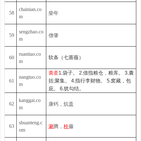
chainian.co
柴年
58
m
sengzhao.co
僧肇
59
m
ruantiao.co
60
软条（七蔷薇）
m
囊橐
1.袋子。 2.借指粮仓﹑粮库。 3.囊
nangtuo.co
61
括;聚集。 4.指行李财物。 5.窝藏，包
m
庇。 6.犹勾结。
kanggai.co
康钙，炕盖
62
m
shuanteng.c
腾，
藤
63
涮
栓
om