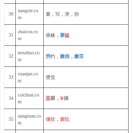
nangxie.co
囊，写，泄，协
30
m
zhaicou.co
摘楱，
31
寨
辏
m
nenzhuo.co
灼，
32
㶧
嫩拙，
嫩茁
m
cuanjue.co
攒觉
33
m
cuichuai.co
34
萃
啜，
揣
萃
m
nangruan.co
35
儾软，囊阮
m