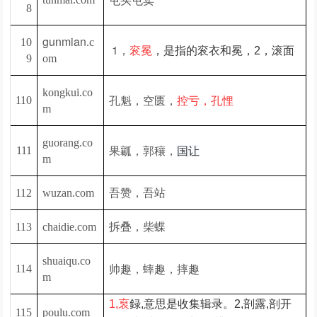
8
gunmian
10
.c
1，
衮冕
，是指的衮衣和冕，2，滚面
9
om
kongkui.co
孔魁，空匮，
110
控亏，孔悝
m
guorang.co
果瓤，郭穰，
111
国让
m
吾赞，吾站
112
wuzan.com
拆叠，柴蝶
113
chaidie.com
shuaiqu.co
帅趣，
114
蟀趣，
摔趣
m
1,裒
録,意思是收集辑录。2,
剖露,剖开
115
poulu.com