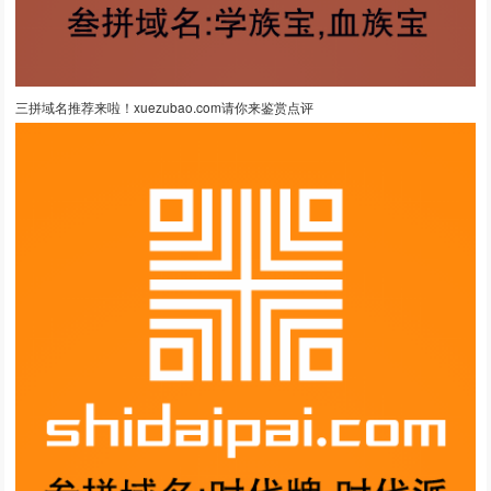
三拼域名推荐来啦！xuezubao.com请你来鉴赏点评