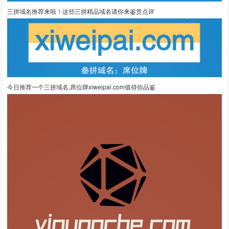
三拼域名推荐来啦！这些三拼精品域名请你来鉴赏点评
今日推荐一个三拼域名,席位牌xiweipai.com值得你品鉴