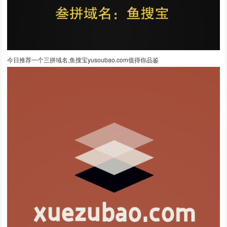
今日推荐一个三拼域名,鱼搜宝yusoubao.com值得你品鉴